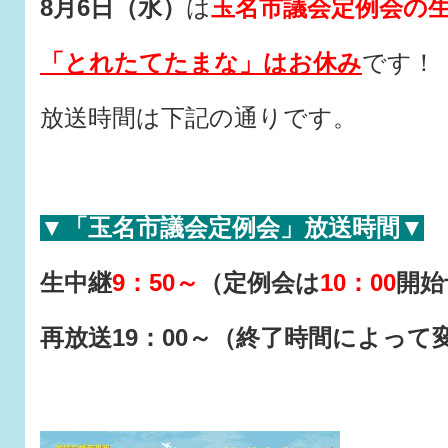
8月6日（水）
は
玉名市議会定例会の
「とれたてたまな」はお休み
です！
放送時間は下記の通りです。
▼「玉名市議会定例会」放送時間▼
生中継
9：50～
（定例会は
10：00
開始
再放送19：00～（終了時間によっ