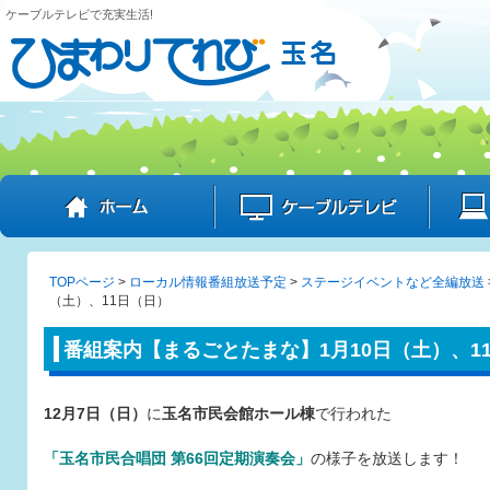
ケーブルテレビで充実生活!
ホーム
ケーブル
TOPページ
>
ローカル情報番組放送予定
>
ステージイベントなど全編放送
（土）、11日（日）
番組案内【まるごとたまな】1月10日（土）、1
12月7日（日）
に
玉名市民会館ホール棟
で行われた
「玉名市民合唱団 第66回定期演奏会」
の様子を放送します！