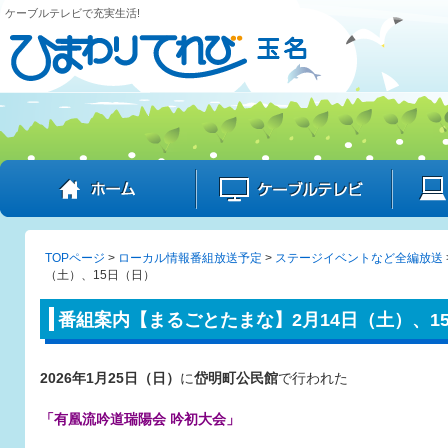
ケーブルテレビで充実生活!
ホーム
ケーブル
TOPページ
>
ローカル情報番組放送予定
>
ステージイベントなど全編放送
（土）、15日（日）
番組案内【まるごとたまな】2月14日（土）、1
2026年1月25日（日）
に
岱明町公民館
で行われた
「有凰流吟道瑞陽会 吟初大会」